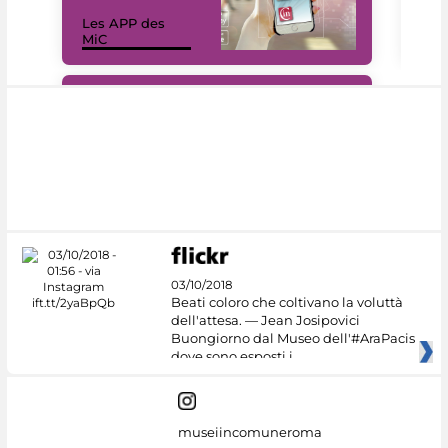
Les APP des
Les
MiC
rés
#DiscoverMiC
03/10/2018
Beati coloro che coltivano la voluttà
dell'attesa. — Jean Josipovici
Buongiorno dal Museo dell'#AraPacis
dove sono esposti i
museiincomuneroma