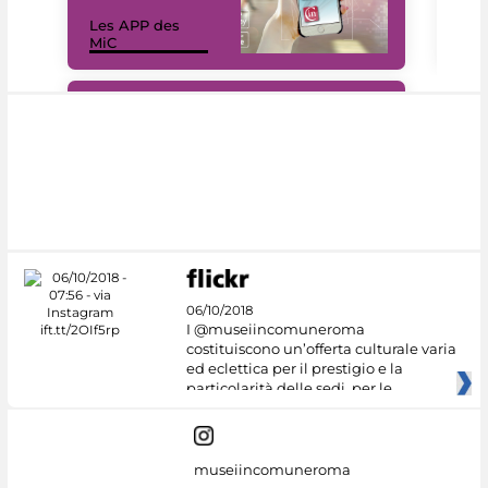
Les APP des
Les
MiC
rés
#DiscoverMiC
06/10/2018
I @museiincomuneroma
costituiscono un’offerta culturale varia
ed eclettica per il prestigio e la
particolarità delle sedi, per le
museiincomuneroma