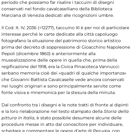
periodo che possiamo far risalire i taccuini di disegni
conservati nel fondo cavalcaselliano della Biblioteca
Marciana di Venezia dedicati alle ricognizioni umbre.
Il Cod. It. IV, 2036 (=12277), taccuino XI è per noi di particolare
interesse perché le carte dedicate alla città capoluogo
fotografano la situazione del patrimonio storico artistico
prima del decreto di soppressione di Gioacchino Napoleone
Pepoli (dicembre 1860) e anteriormente alla
musealizzazione delle opere in quella che, prima della
regificazione del 1918, era la Civica Pinacoteca Vannucci:
serbano memoria cioè dei «quadri di qualche importanza»
che Giovanni Battista Cavalcaselle vede ancora conservati
nei luoghi originari e sono principalmente servite come
fonte visiva e mnemonica per la stesura della minuta.
Dal confronto tra i disegni e le note tratti di fronte ai dipinti
e la loro rielaborazione nel testo stampato della
Storia della
pittura in Italia
, è stato possibile desumere alcune delle
procedure messe in atto dal conoscitore per individuare,
schedare e commentare le opere d’arte di Perugia, con