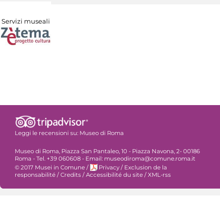
Servizi museali
Leggi le recensioni su:
Museo di Roma
Museo di Roma, Piazza San Pantaleo, 10 - Piazza Navona, 2- 00186
Roma - Tel. +39 060608 - Email: museodiroma@comune.roma.it
© 2017 Musei in Comune
/
Privacy
/
Exclusion de la
responsabilité
/
Credits
/
Accessibilité du site
/
XML-rss