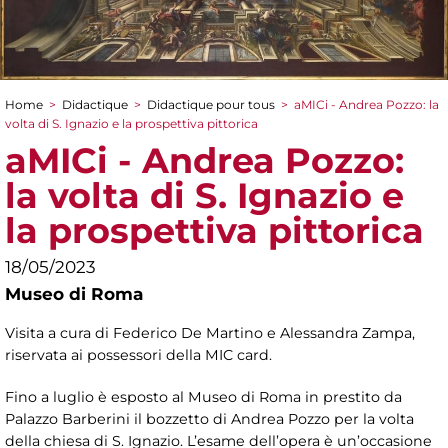
Home
>
Didactique
>
Didactique pour tous
>
aMICi - Andrea Pozzo: la
You are here
volta di S. Ignazio e la prospettiva pittorica
aMICi - Andrea Pozzo:
la volta di S. Ignazio e
la prospettiva pittorica
18/05/2023
Museo di Roma
Visita a cura di Federico De Martino e Alessandra Zampa,
riservata ai possessori della MIC card.
Fino a luglio è esposto al Museo di Roma in prestito da
Palazzo Barberini il bozzetto di Andrea Pozzo per la volta
della chiesa di S. Ignazio. L’esame dell’opera è un’occasione