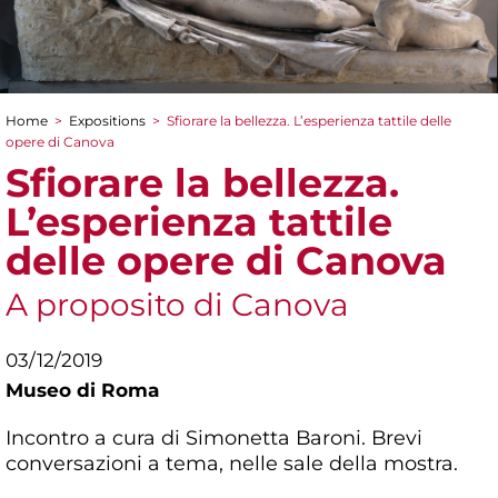
Home
>
Expositions
>
Sfiorare la bellezza. L’esperienza tattile delle
You are here
opere di Canova
Sfiorare la bellezza.
L’esperienza tattile
delle opere di Canova
A proposito di Canova
03/12/2019
Museo di Roma
Incontro a cura di Simonetta Baroni. Brevi
conversazioni a tema, nelle sale della mostra.