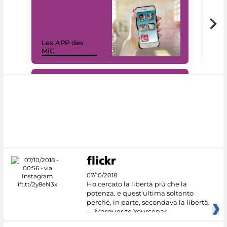
Les APP des
Les
MiC
rés
#DiscoverMiC
07/10/2018
Ho cercato la libertà più che la
potenza, e quest'ultima soltanto
perché, in parte, secondava la libertà.
— Marguerite Yourcenar