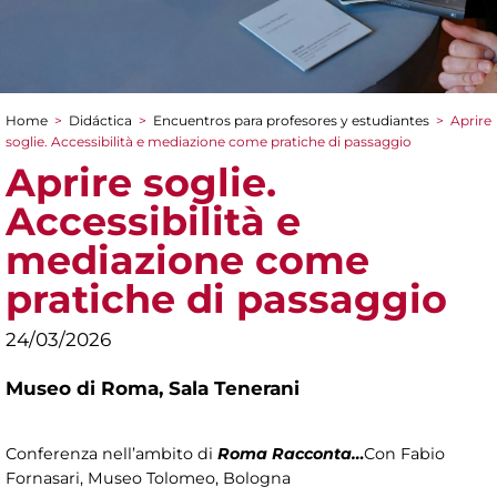
Home
>
Didáctica
>
Encuentros para profesores y estudiantes
>
Aprire
You are here
soglie. Accessibilità e mediazione come pratiche di passaggio
Aprire soglie.
Accessibilità e
mediazione come
pratiche di passaggio
24/03/2026
Museo di Roma,
Sala Tenerani
Conferenza nell’ambito di
Roma Racconta…
Con Fabio
Fornasari, Museo Tolomeo, Bologna