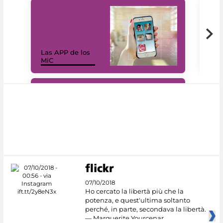
Las APP de los
I Mi
MiC
net
#DiscoverMiC
07/10/2018
Ho cercato la libertà più che la
potenza, e quest'ultima soltanto
perché, in parte, secondava la libertà.
— Marguerite Yourcenar