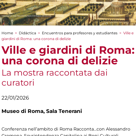
Home
>
Didáctica
>
Encuentros para profesores y estudiantes
>
Ville e
You are here
giardini di Roma: una corona di delizie
Ville e giardini di Roma:
una corona di delizie
La mostra raccontata dai
curatori
22/01/2026
Museo di Roma,
Sala Tenerani
Conferenza nell’ambito di Roma Racconta…con
Alessandro
Cremona, Sovrintendenza Capitolina ai Beni Culturali