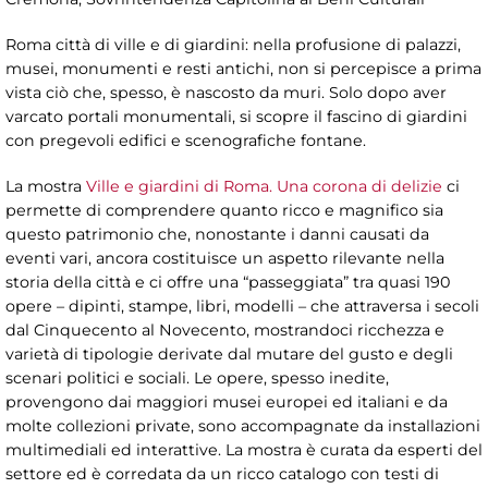
Roma città di ville e di giardini: nella profusione di palazzi,
musei, monumenti e resti antichi, non si percepisce a prima
vista ciò che, spesso, è nascosto da muri. Solo dopo aver
varcato portali monumentali, si scopre il fascino di giardini
con pregevoli edifici e scenografiche fontane.
La mostra
Ville e giardini di Roma. Una corona di delizie
ci
permette di comprendere quanto ricco e magnifico sia
questo patrimonio che, nonostante i danni causati da
eventi vari, ancora costituisce un aspetto rilevante nella
storia della città e ci offre una “passeggiata” tra quasi 190
opere – dipinti, stampe, libri, modelli – che attraversa i secoli
dal Cinquecento al Novecento, mostrandoci ricchezza e
varietà di tipologie derivate dal mutare del gusto e degli
scenari politici e sociali. Le opere, spesso inedite,
provengono dai maggiori musei europei ed italiani e da
molte collezioni private, sono accompagnate da installazioni
multimediali ed interattive. La mostra è curata da esperti del
settore ed è corredata da un ricco catalogo con testi di