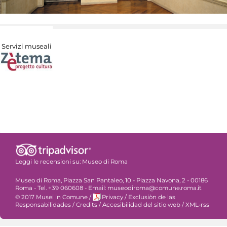
Servizi museali
Leggi le recensioni su:
Museo di Roma
Museo di Roma, Piazza San Pantaleo, 10 - Piazza Navona, 2 - 00186
Roma - Tel. +39 060608 - Email: museodiroma@comune.roma.it
© 2017 Musei in Comune
/
Privacy
/
Exclusiòn de las
Responsabilidades
/
Credits
/
Accesibilidad del sitio web
/
XML-rss