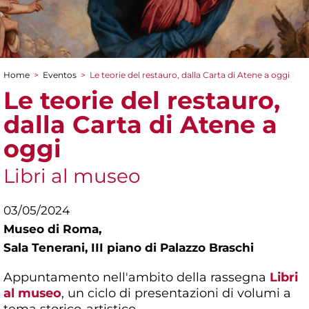
Home
>
Eventos
>
Le teorie del restauro, dalla Carta di Atene a oggi
You are here
Le teorie del restauro,
dalla Carta di Atene a
oggi
Libri al museo
03/05/2024
Museo di Roma,
Sala Tenerani, III piano di Palazzo Braschi
Appuntamento nell'ambito della rassegna
Libri
al museo
, un ciclo di presentazioni di volumi a
tema storico-artistico.