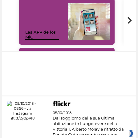
Las APP de los
I Mi
MiC
net
#DiscoverMiC
05/10/2018
Dal soggiorno della sua ultima
abitazione in Lungotevere della
Vittoria 1, Alberto Moravia ritratto da
Renato Guttuso sembra scrutare