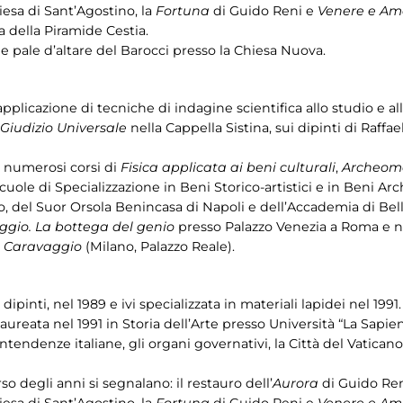
esa di Sant’Agostino, la
Fortuna
di Guido Reni e
Venere e Am
lla della Piramide Cestia.
e pale d’altare del Barocci presso la Chiesa Nuova.
plicazione di tecniche di indagine scientifica allo studio e al
Giudizio Universale
nella Cappella Sistina, sui dipinti di Raffa
o numerosi corsi di
Fisica applicata ai beni culturali
,
Archeome
cuole di Specializzazione in Beni Storico-artistici e in Beni Arc
bo, del Suor Orsola Benincasa di Napoli e dell’Accademia di Bell
gio. La bottega del genio
presso Palazzo Venezia a Roma e ne
 Caravaggio
(Milano, Palazzo Reale).
ipinti, nel 1989 e ivi specializzata in materiali lapidei nel 199
laureata nel 1991 in Storia dell’Arte presso Università “La Sapie
ntendenze italiane, gli organi governativi, la Città del Vatican
so degli anni si segnalano: il restauro dell’
Aurora
di Guido Reni