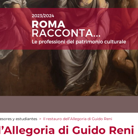
esores y estudiantes
>
Il restauro dell’Allegoria di Guido Reni
ll’Allegoria di Guido Reni