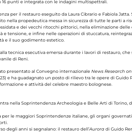
16 punti e integrata con le indagini multispettrali.
tenza per il restauro eseguito da Laura Cibrario e Fabiola Jatta.
ito nella propedeutica messa in sicurezza di tutte le parti a risc
ossidata e dei vecchi ritocchi pittorici, nella eliminazione dell
ità e tensione, e infine nelle operazioni di stuccatura, reintegr
lità e il suo godimento estetico.
alla tecnica esecutiva emersa durante i lavori di restauro, che 
anile di Reni.
stato presentato al Convegno internazionale
News Research on
23) e ha guadagnato un posto di rilievo tra le opere di Guido R
 formazione e attività del celebre maestro bolognese.
ntra nella Soprintendenza Archeologia e Belle Arti di Torino, da
ra per le maggiori Soprintendenze italiane, gli organi governativ
rti.
so degli anni si segnalano: il restauro dell’
Aurora
di Guido Reni