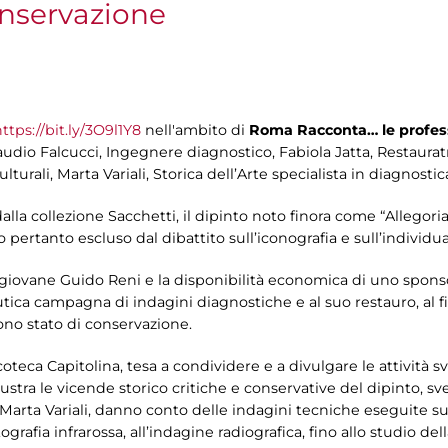
conservazione
ttps://bit.ly/3O9l1Y8
nell'ambito di
Roma Racconta… le professi
audio Falcucci, Ingegnere diagnostico, Fabiola Jatta, Restaurat
urali, Marta Variali, Storica dell’Arte specialista in diagnostic
lla collezione Sacchetti, il dipinto noto finora come “Allegoria
pertanto escluso dal dibattito sull’iconografia e sull’individua
 giovane Guido Reni e la disponibilità economica di uno spons
tica campagna di indagini diagnostiche e al suo restauro, al fi
no stato di conservazione.
oteca Capitolina, tesa a condividere e a divulgare le attività sv
ustra le vicende storico critiche e conservative del dipinto, sv
Marta Variali, danno conto delle indagini tecniche eseguite su
ttografia infrarossa, all’indagine radiografica, fino allo studio de