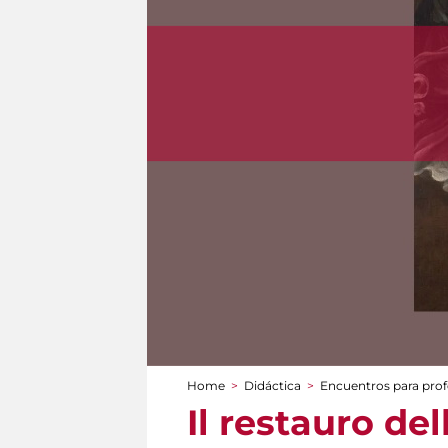
Home
>
Didáctica
>
Encuentros para prof
You are here
Il restauro de