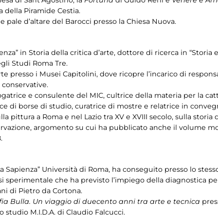
esa di Sant’Agostino, la
Fortuna
di Guido Reni e
Venere e Am
lla della Piramide Cestia.
e pale d’altare del Barocci presso la Chiesa Nuova.
nza” in Storia della critica d’arte, dottore di ricerca in “Stori
egli Studi Roma Tre.
rte presso i Musei Capitolini, dove ricopre l’incarico di respons
e conservative.
logatrice e consulente del MIC, cultrice della materia per la ca
e di borse di studio, curatrice di mostre e relatrice in convegn
la pittura a Roma e nel Lazio tra XV e XVIII secolo, sulla storia 
servazione, argomento su cui ha pubblicato anche il volume m
.
“La Sapienza” Università di Roma, ha conseguito presso lo stess
si sperimentale che ha previsto l’impiego della diagnostica pe
ni di Pietro da Cortona.
fia Bulla. Un viaggio di duecento anni tra arte e tecnica
press
 studio M.I.D.A. di Claudio Falcucci.