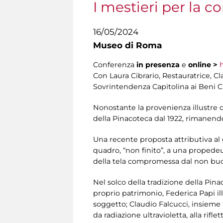
I mestieri per la 
16/05/2024
Museo di Roma
Conferenza
in presenza
e
online
>
h
Con Laura Cibrario, Restauratrice, Cl
Sovrintendenza Capitolina ai Beni Cult
Nonostante la provenienza illustre da
della Pinacoteca dal 1922, rimanendo 
Una recente proposta attributiva al
quadro, “non finito”, a una propedeu
della tela compromessa dal non buo
Nel solco della tradizione della Pinac
proprio patrimonio, Federica Papi ill
soggetto; Claudio Falcucci, insieme 
da radiazione ultravioletta, alla rifle