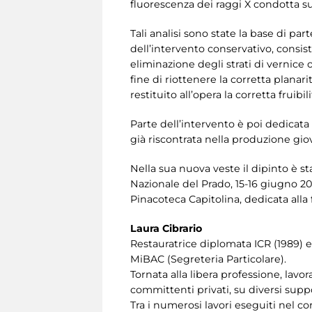
fluorescenza dei raggi X condotta su 
Tali analisi sono state la base di par
dell’intervento conservativo, consist
eliminazione degli strati di vernice 
fine di riottenere la corretta planar
restituito all’opera la corretta fruibi
Parte dell’intervento è poi dedicata 
già riscontrata nella produzione giov
Nella sua nuova veste il dipinto è 
Nazionale del Prado, 15-16 giugno 20
Pinacoteca Capitolina, dedicata alla
Laura Cibrario
Restauratrice diplomata ICR (1989) e
MiBAC (Segreteria Particolare).
Tornata alla libera professione, lavo
committenti privati, su diversi suppo
Tra i numerosi lavori eseguiti nel cor