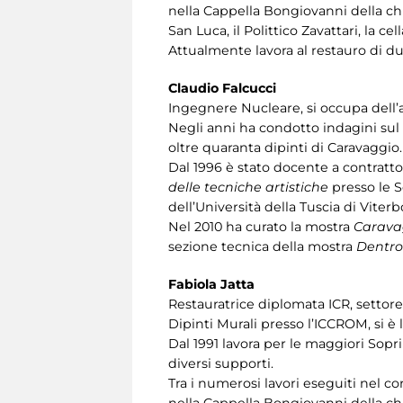
nella Cappella Bongiovanni della chi
San Luca, il Polittico Zavattari, la ce
Attualmente lavora al restauro di du
Claudio Falcucci
Ingegnere Nucleare, si occupa dell’ap
Negli anni ha condotto indagini sul
oltre quaranta dipinti di Caravaggio.
Dal 1996 è stato docente a contratt
delle tecniche artistiche
presso le S
dell’Università della Tuscia di Viter
Nel 2010 ha curato la mostra
Caravag
sezione tecnica della mostra
Dentro
Fabiola Jatta
Restauratrice diplomata ICR, settore d
Dipinti Murali presso l’ICCROM, si è 
Dal 1991 lavora per le maggiori Sopri
diversi supporti.
Tra i numerosi lavori eseguiti nel cor