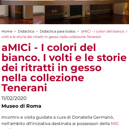
Home
>
Didáctica
>
Didáctica para todos
>
aMICi - I colori del bianco. I
You are here
volti e le storie dei ritratti in gesso nella collezione Tenerani
aMICi - I colori del
bianco. I volti e le storie
dei ritratti in gesso
nella collezione
Tenerani
11/02/2020
Museo di Roma
Incontro e visita guidata a cura di Donatella Germanò,
nell'ambito dll'iniziativa destinata ai possessori della
MIC