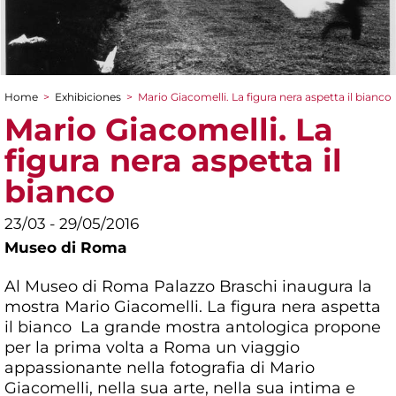
Home
>
Exhibiciones
>
Mario Giacomelli. La figura nera aspetta il bianco
You are here
Mario Giacomelli. La
figura nera aspetta il
bianco
23/03 - 29/05/2016
Museo di Roma
Al Museo di Roma Palazzo Braschi inaugura la
mostra Mario Giacomelli. La figura nera aspetta
il bianco La grande mostra antologica propone
per la prima volta a Roma un viaggio
appassionante nella fotografia di Mario
Giacomelli, nella sua arte, nella sua intima e