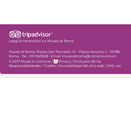
Leggi le recensioni su:
Museo di Roma
Museo di Roma, Piazza San Pantaleo, 10 - Piazza Navona, 2 - 00186
Roma - Tel. +39 060608 - Email: museodiroma@comune.roma.it
© 2017 Musei in Comune
/
Privacy
/
Exclusiòn de las
Responsabilidades
/
Credits
/
Accesibilidad del sitio web
/
XML-rss