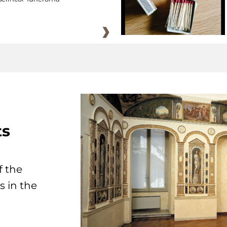
ts
f the
s in the