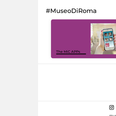
#MuseoDiRoma
The MiC APPs
mus