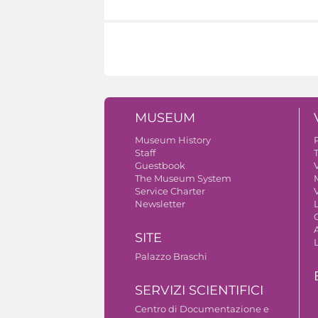
MUSEUM
Museum History
Staff
Guestbook
V
The Museum System
Service Charter
V
Newsletter
A
SITE
Palazzo Braschi
SERVIZI SCIENTIFICI
Centro di Documentazione e