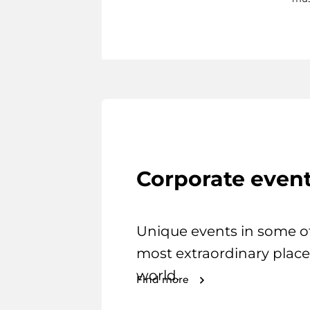
Corporate even
Unique events in some o
most extraordinary place
world.
Find more