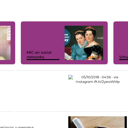
MiC on social
networks
Virt
eiincomuneroma