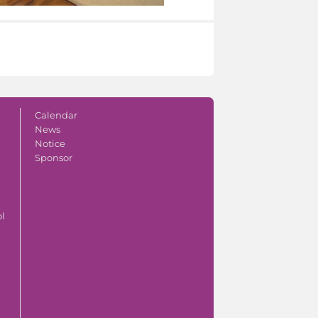
Calendar
News
Notice
Sponsor
ol