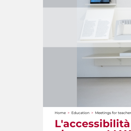
Home
>
Education
>
Meetings for teache
You are here
L'accessibili