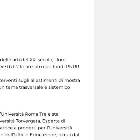
le arti del XXI secolo, i loro
perTUTTI
finanziato con fondi PNRR
terventi sugli allestimenti di mostra
e un tema trasversale e sistemico
l’Università Roma Tre e sta
ersità Torvergata. Esperta di
trice a progetti per l’Università
o dell’Ufficio Educazione, di cui dal