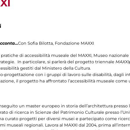
XI
i
cconta…
Con Sofia Bilotta, Fondazione MAXXI
pratiche di accessibilità museale del MAXXI, Museo nazionale del
 strategie. In particolare, si parlerà del progetto triennale
MAXXI
ssibilità gestiti dal Ministero della Cultura.
o-progettazione con i gruppi di lavoro sulle disabilità, dagli in
ormazione, il progetto ha affrontato l’accessibilità museale com
nseguito un master europeo in storia dell’architettura presso 
o di ricerca in Scienze del Patrimonio Culturale presso l’Univ
ha curato progetti per diversi musei e partecipato come ricerca
mi museali regionali. Lavora al MAXXI dal 2004, prima all’intern