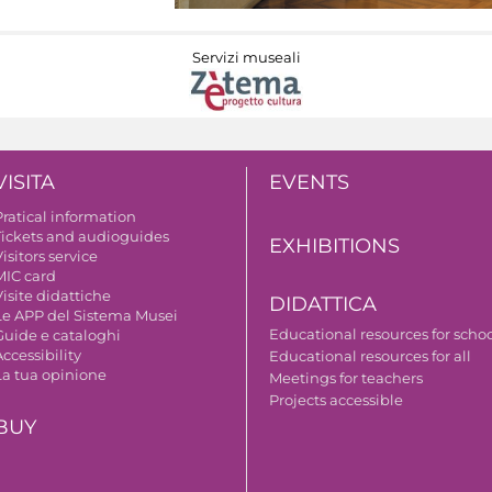
Servizi museali
VISITA
EVENTS
Pratical information
Tickets and audioguides
EXHIBITIONS
isitors service
MIC card
isite didattiche
DIDATTICA
Le APP del Sistema Musei
Educational resources for scho
Guide e cataloghi
ccessibility
Educational resources for all
La tua opinione
Meetings for teachers
Projects accessible
BUY