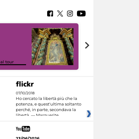
Google Arts &
ual tour
Culture
07/10/2018
Ho cercato la libertà più che la
potenza, e quest'ultima soltanto
perché, in parte, secondava la
libertà. — Marguerite
23/06/2026