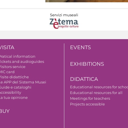
Servizi museali
VISITA
EVENTS
Pratical information
Tickets and audioguides
EXHIBITIONS
isitors service
MIC card
isite didattiche
DIDATTICA
Le APP del Sistema Musei
Educational resources for scho
Guide e cataloghi
ccessibility
Educational resources for all
La tua opinione
Meetings for teachers
Projects accessible
BUY