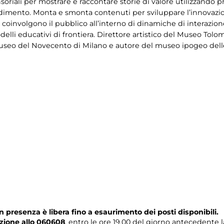
soriali per mostrare e raccontare storie di valore utilizzando pr
imento. Monta e smonta contenuti per sviluppare l’innovazion
oinvolgono il pubblico all’interno di dinamiche di interazione
elli educativi di frontiera. Direttore artistico del Museo Tolom
useo del Novecento di Milano e autore del museo ipogeo delle
n presenza è libera fino a esaurimento dei posti disponibili.
zione allo 060608
, entro le ore 19.00 del giorno antecedente l