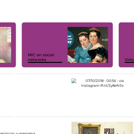
MiC on social
networks
Virt
eiincomuneroma