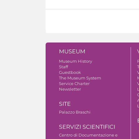
MUSEUM
Museum History
Staff
Guestbook
V
The Museum System
Service Charter
V
Newsletter
A
SITE
Palazzo Braschi
SERVIZI SCIENTIFICI
Centro di Documentazione e