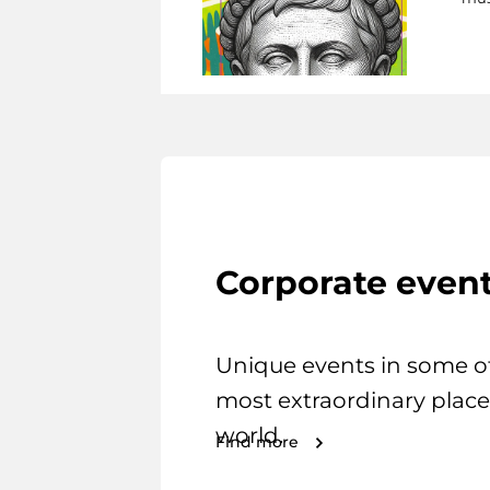
Corporate even
Unique events in some o
most extraordinary place
world.
Find more