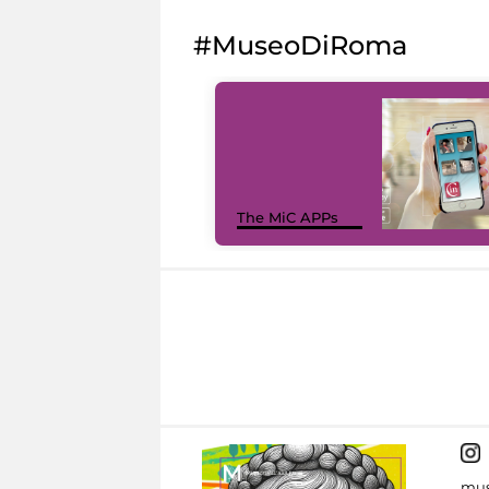
#MuseoDiRoma
The MiC APPs
mus