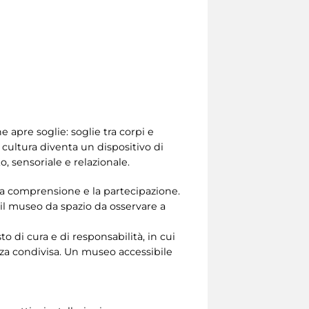
 apre soglie: soglie tra corpi e
 cultura diventa un dispositivo di
 sensoriale e relazionale.
 la comprensione e la partecipazione.
 il museo da spazio da osservare a
to di cura e di responsabilità, in cui
nza condivisa. Un museo accessibile