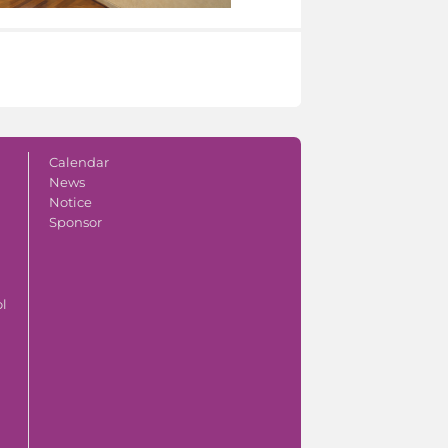
Calendar
News
Notice
Sponsor
ol