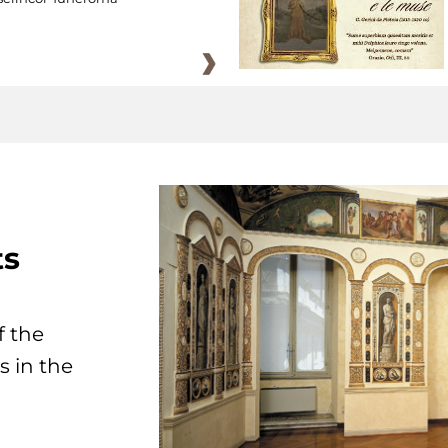
ts
f the
s in the