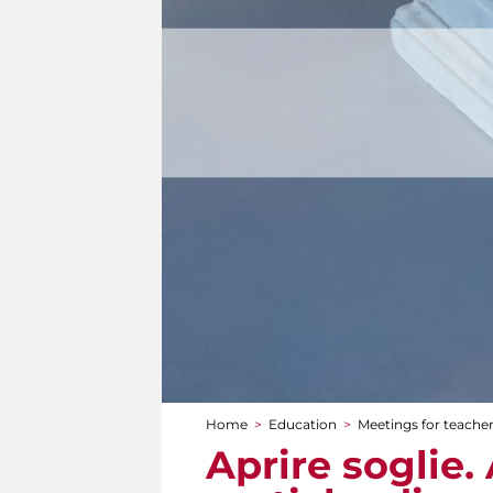
Home
>
Education
>
Meetings for teache
You are here
Aprire soglie