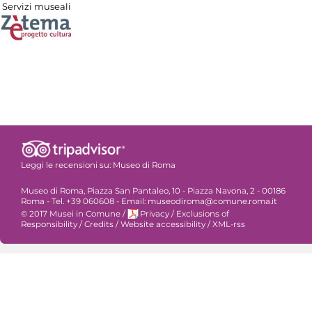
Servizi museali
Leggi le recensioni su:
Museo di Roma
Museo di Roma, Piazza San Pantaleo, 10 - Piazza Navona, 2 - 00186
Roma - Tel. +39 060608 - Email: museodiroma@comune.roma.it
© 2017 Musei in Comune
/
Privacy
/
Exclusions of
Responsibility
/
Credits
/
Website accessibility
/
XML-rss