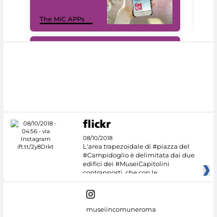
MiC
The MiC APPs
net
#DiscoverMiC
08/10/2018
L'area trapezoidale di #piazza del
#Campidoglio è delimitata dai due
edifici dei #MuseiCapitolini
contrapposti, che con le
museiincomuneroma