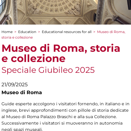
Home
>
Education
>
Educational resources for all
>
Museo di Roma,
You are here
storia e collezione
Museo di Roma, storia
e collezione
Speciale Giubileo 2025
21/09/2025
Museo di Roma
Guide esperte accolgono i visitatori fornendo, in italiano e in
inglese, brevi approfondimenti con pillole di storia dedicate
al Museo di Roma Palazzo Braschi e alla sua Collezione.
Successivamente i visitatori si muoveranno in autonomia
negli spazi museali.