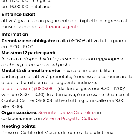
ore 11.00 120’ in inglese
ore 16.00 120 in italiano
Entrance ticket
attività gratuita con pagamento del biglietto d’ingresso al
museo secondo
tariffazione vigente
Information
Prenotazione obbligatoria
allo 060608 attivo tutti i giorni
ore 9.00 - 19.00
Massimo 12 partecipanti
In caso di disponibilità le persone possono aggiungersi
anche il giorno stesso sul posto
Modalità di annullamento:
in caso di impossibilità a
partecipare all’attività prenotata, è necessario comunicare la
disdetta tramite email al seguente indirizzo:
disdetta.visite@060608.it
(dal lun. al giov. ore 8.30 – 17.00/
ven. ore 8.30 – 13.30). In alternativa, è necessario chiamare il
Contact Center 060608 (attivo tutti i giorni dalle ore 9.00
alle 19.00).
Organizzazione
:
Sovrintendenza Capitolina
in
collaborazione con
Zètema Progetto Cultura
Meeting points:
Presso il Cortile del Museo, di fronte alla biglietteria