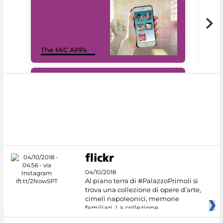
MiC
The MiC APPs
net
#DiscoverMiC
04/10/2018
Al piano terra di #PalazzoPrimoli si
trova una collezione di opere d’arte,
cimeli napoleonici, memorie
familiari. La collezione