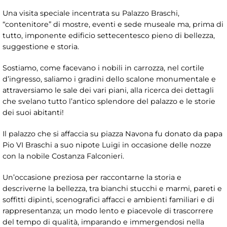
Una visita speciale incentrata su Palazzo Braschi,
“contenitore” di mostre, eventi e sede museale ma, prima di
tutto, imponente edificio settecentesco pieno di bellezza,
suggestione e storia.
Sostiamo, come facevano i nobili in carrozza, nel cortile
d’ingresso, saliamo i gradini dello scalone monumentale e
attraversiamo le sale dei vari piani, alla ricerca dei dettagli
che svelano tutto l’antico splendore del palazzo e le storie
dei suoi abitanti!
Il palazzo che si affaccia su piazza Navona fu donato da papa
Pio VI Braschi a suo nipote Luigi in occasione delle nozze
con la nobile Costanza Falconieri.
Un’occasione preziosa per raccontarne la storia e
descriverne la bellezza, tra bianchi stucchi e marmi, pareti e
soffitti dipinti, scenografici affacci e ambienti familiari e di
rappresentanza; un modo lento e piacevole di trascorrere
del tempo di qualità, imparando e immergendosi nella