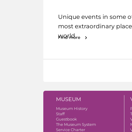
Unique events in some o
most extraordinary place
world.
Find more
MUSEUM
Museum History
Staff
Guestbook
V
The Museum System
Service Charter
V