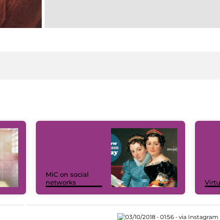
MiC on social
networks
Virt