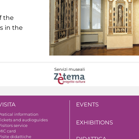
f the
s in the
Servizi museali
VISITA
EVENTS
Pratical information
Tickets and audioguides
EXHIBITIONS
isitors service
MIC card
isite didattiche