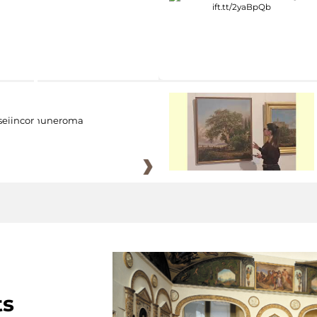
eiincomuneroma
ts