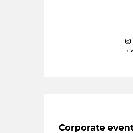
mus
Corporate even