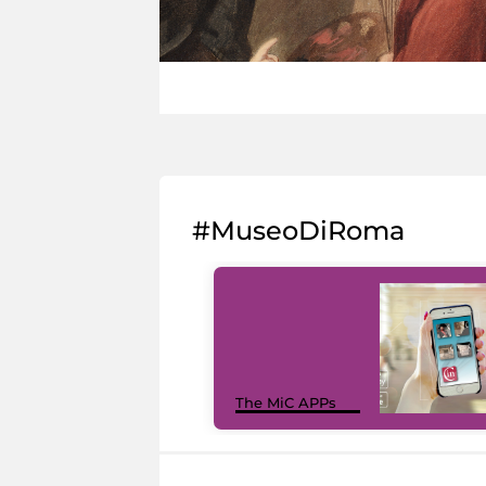
#MuseoDiRoma
The MiC APPs