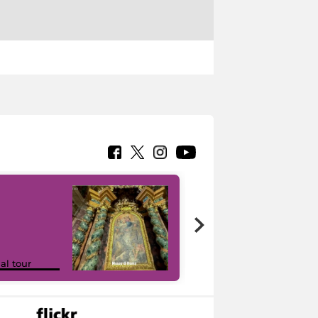
Google Arts &
ual tour
Culture