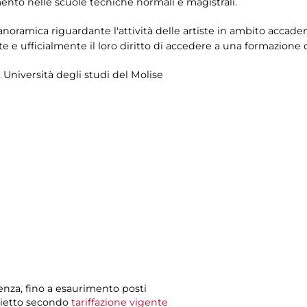
namento nelle scuole tecniche normali e magistrali.
anoramica riguardante l'attività delle artiste in ambito accad
e e ufficialmente il loro diritto di accedere a una formazione
e, Università degli studi del Molise
renza, fino a esaurimento posti
glietto secondo
tariffazione vigente