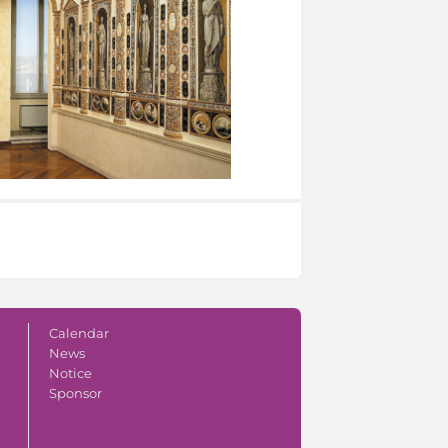
Calendar
News
Notice
Sponsor