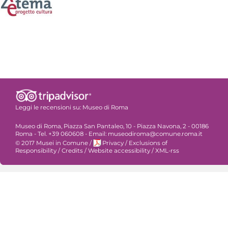
Leggi le recensioni su:
Museo di Roma
Museo di Roma, Piazza San Pantaleo, 10 - Piazza Navona, 2 - 00186
Roma - Tel. +39 060608 - Email: museodiroma@comune.roma.it
© 2017 Musei in Comune
/
Privacy
/
Exclusions of
Responsibility
/
Credits
/
Website accessibility
/
XML-rss