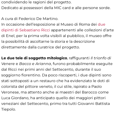
condividendo le ragioni del progetto.
Dedicato ai possessori della MIC card e alle persone sorde.
A cura di Federico De Martino.
In occasione dell’esposizione al Museo di Roma dei
due
dipinti di Sebastiano Ricci
appartenenti alle collezioni d’arte
di Enel, per la prima volta visibili al pubblico, il museo offre
la possibilità di ascoltarne la storia e la descrizione
direttamente dalla curatrice del progetto.
Le due tele di soggetto mitologico
, raffiguranti
Il trionfo di
Venere
e
Bacco e Arianna
, furono probabilmente eseguite
dal Ricci nei primi anni del Settecento, durante il suo
soggiorno fiorentino. Da poco riscoperti, i due dipinti sono
stati sottoposti a un restauro che ha evidenziato le doti di
colorista del pittore veneto, il cui stile, ispirato a Paolo
Veronese, ma attento anche ai maestri del Barocco come
Luca Giordano, ha anticipato quello dei maggiori pittori
veneziani del Settecento, primo tra tutti Giovanni Battista
Tiepolo.