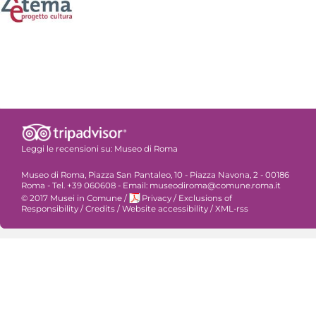
Leggi le recensioni su:
Museo di Roma
Museo di Roma, Piazza San Pantaleo, 10 - Piazza Navona, 2 - 00186
Roma - Tel. +39 060608 - Email: museodiroma@comune.roma.it
© 2017 Musei in Comune
/
Privacy
/
Exclusions of
Responsibility
/
Credits
/
Website accessibility
/
XML-rss