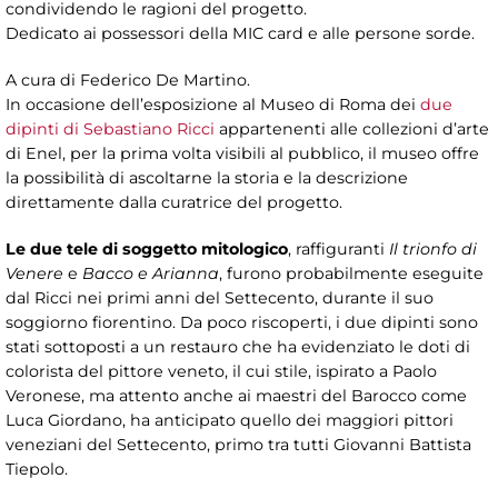
condividendo le ragioni del progetto.
Dedicato ai possessori della MIC card e alle persone sorde.
A cura di Federico De Martino.
In occasione dell’esposizione al Museo di Roma dei
due
dipinti di Sebastiano Ricci
appartenenti alle collezioni d’arte
di Enel, per la prima volta visibili al pubblico, il museo offre
la possibilità di ascoltarne la storia e la descrizione
direttamente dalla curatrice del progetto.
Le due tele di soggetto mitologico
, raffiguranti
Il trionfo di
Venere
e
Bacco e Arianna
, furono probabilmente eseguite
dal Ricci nei primi anni del Settecento, durante il suo
soggiorno fiorentino. Da poco riscoperti, i due dipinti sono
stati sottoposti a un restauro che ha evidenziato le doti di
colorista del pittore veneto, il cui stile, ispirato a Paolo
Veronese, ma attento anche ai maestri del Barocco come
Luca Giordano, ha anticipato quello dei maggiori pittori
veneziani del Settecento, primo tra tutti Giovanni Battista
Tiepolo.