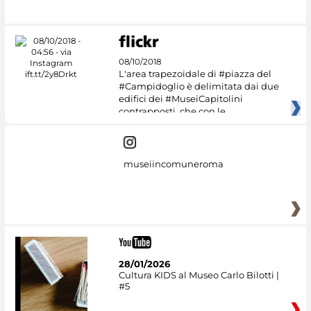
#DiscoverMiC
08/10/2018
L'area trapezoidale di #piazza del
#Campidoglio è delimitata dai due
edifici dei #MuseiCapitolini
contrapposti, che con le
museiincomuneroma
28/01/2026
Cultura KIDS al Museo Carlo Bilotti |
#5