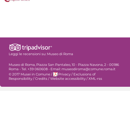
Leggi le recensioni su:
Museo di Roma
Museo di Roma, Piazza San Pantaleo, 10 - Piazza Navona, 2 - 00186
Roma - Tel. +39 060608 - Email: museodiroma@comune.roma.it
© 2017 Musei in Comune
/
Privacy
/
Exclusions of
Responsibility
/
Credits
/
Website accessibility
/
XML-rss