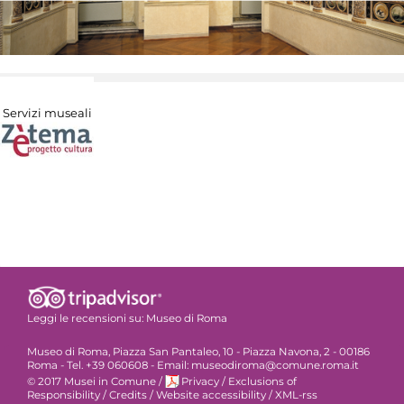
Servizi museali
Leggi le recensioni su:
Museo di Roma
Museo di Roma, Piazza San Pantaleo, 10 - Piazza Navona, 2 - 00186
Roma - Tel. +39 060608 - Email: museodiroma@comune.roma.it
© 2017 Musei in Comune
/
Privacy
/
Exclusions of
Responsibility
/
Credits
/
Website accessibility
/
XML-rss