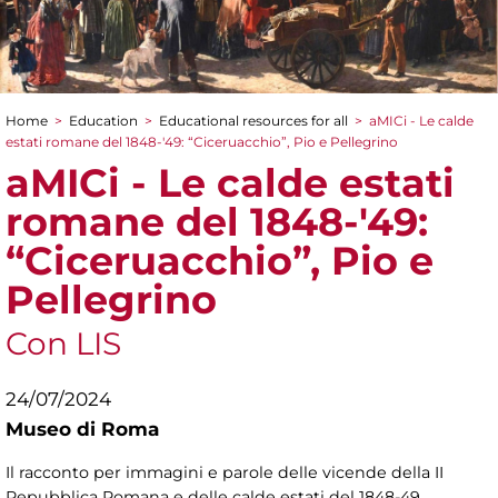
Home
>
Education
>
Educational resources for all
>
aMICi - Le calde
You are here
estati romane del 1848-′49: “Ciceruacchio”, Pio e Pellegrino
aMICi - Le calde estati
romane del 1848-′49:
“Ciceruacchio”, Pio e
Pellegrino
Con LIS
24/07/2024
Museo di Roma
Il racconto per immagini e parole delle vicende della II
Repubblica Romana e delle calde estati del 1848-49