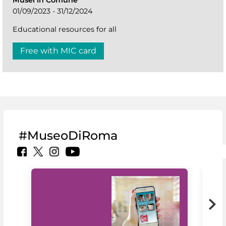
01/09/2023 - 31/12/2024
Educational resources for all
Free with MIC card
#MuseoDiRoma
MiC