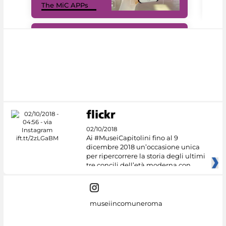
The MiC APPs
net
#DiscoverMiC
02/10/2018
Ai #MuseiCapitolini fino al 9
dicembre 2018 un’occasione unica
per ripercorrere la storia degli ultimi
tre concili dell’età moderna con
museiincomuneroma