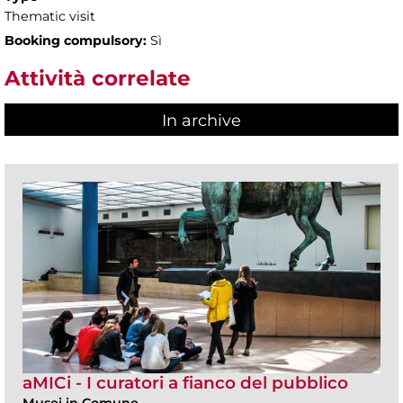
Thematic visit
Booking compulsory:
Sì
Attività correlate
In archive
aMICi - I curatori a fianco del pubblico
Musei in Comune