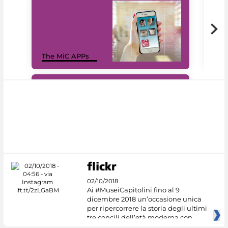
MiC
The MiC APPs
net
#DiscoverMiC
02/10/2018
Ai #MuseiCapitolini fino al 9
dicembre 2018 un’occasione unica
per ripercorrere la storia degli ultimi
tre concili dell’età moderna con