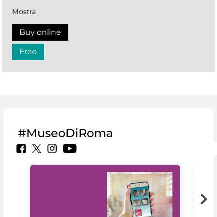
Mostra
Buy online
Free
#MuseoDiRoma