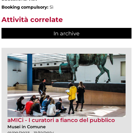
Booking compulsory:
Sì
Attività correlate
In archive
aMICi - I curatori a fianco del pubblico
Musei in Comune