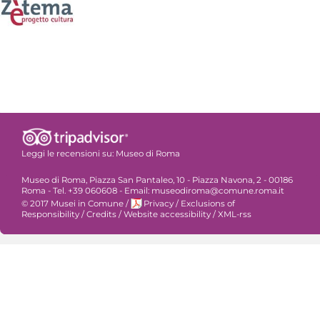
Leggi le recensioni su:
Museo di Roma
Museo di Roma, Piazza San Pantaleo, 10 - Piazza Navona, 2 - 00186
Roma - Tel. +39 060608 - Email: museodiroma@comune.roma.it
© 2017 Musei in Comune
/
Privacy
/
Exclusions of
Responsibility
/
Credits
/
Website accessibility
/
XML-rss