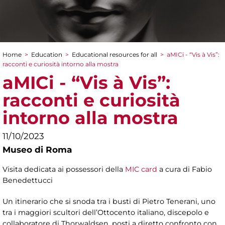
Home
>
Education
>
Educational resources for all
>
aMICi - “Vis à Vis”:
You are here
racconti e curiosità intorno alla mostra
aMICi - “Vis à Vis”:
racconti e curiosità
intorno alla mostra
11/10/2023
Museo di Roma
Visita dedicata ai possessori della
MIC card
a cura di
Fabio
Benedettucci
Un itinerario che si snoda tra i busti di Pietro Tenerani, uno
tra i maggiori scultori dell’Ottocento italiano, discepolo e
collaboratore di Thorwaldsen, posti a diretto confronto con