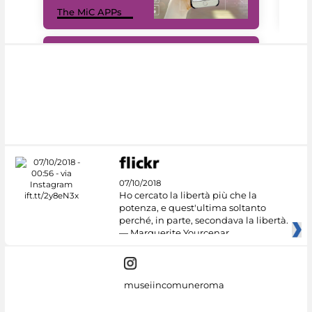
MiC
The MiC APPs
net
#DiscoverMiC
07/10/2018
Ho cercato la libertà più che la
potenza, e quest'ultima soltanto
perché, in parte, secondava la libertà.
— Marguerite Yourcenar
museiincomuneroma