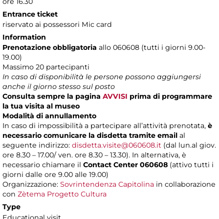
ore 16.30
Entrance ticket
riservato ai possessori Mic card
Information
Prenotazione obbligatoria
allo 060608 (tutti i giorni 9.00-
19.00)
Massimo 20 partecipanti
In caso di disponibilità le persone possono aggiungersi
anche il giorno stesso sul posto
Consulta sempre la pagina
AVVISI
prima di programmare
la tua visita al museo
Modalità di annullamento
In caso di impossibilità a partecipare all’attività prenotata,
è
necessario comunicare la disdetta tramite email
al
seguente indirizzo:
disdetta.visite@060608.it
(dal lun.al giov.
ore 8.30 – 17.00/ ven. ore 8.30 – 13.30). In alternativa, è
necessario chiamare il
Contact Center 060608
(attivo tutti i
giorni dalle ore 9.00 alle 19.00)
Organizzazione:
Sovrintendenza Capitolina
in collaborazione
con
Zètema Progetto Cultura
Type
Educational visit