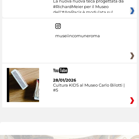
La nuova nuova teca progettata da
#RichardMeier per il Museo
dell'#AraPacis è modulata sul
museiincomuneroma
28/01/2026
Cultura KIDS al Museo Carlo Bilotti |
#5