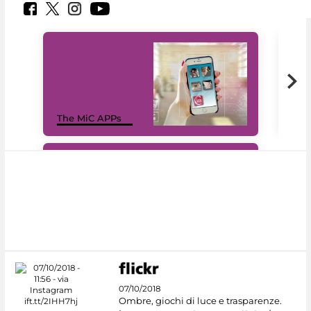
MiC
The MiC APPs
net
#DiscoverMiC
07/10/2018
Ombre, giochi di luce e trasparenze.