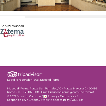
Servizi museali
Leggi le recensioni su:
Museo di Roma
Museo di Roma, Piazza San Pantaleo, 10 - Piazza Navona, 2 - 00186
Roma - Tel. +39 060608 - Email: museodiroma@comune.roma.it
© 2017 Musei in Comune
/
Privacy
/
Exclusions of
Responsibility
/
Credits
/
Website accessibility
/
XML-rss