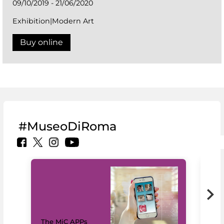
09/10/2019 - 21/06/2020
Exhibition|Modern Art
Buy online
#MuseoDiRoma
MiC
The MiC APPs
net